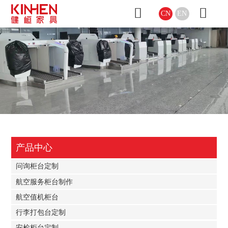
CN
EN
产品中心
问询柜台定制
航空服务柜台制作
航空值机柜台
行李打包台定制
安检柜台定制