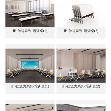
JH-佳得系列-培训桌(1)
JH-佳得系列-培训桌(2)
JH-佳派力系列-培训桌(1)
JH-佳派力系列-培训桌(2)