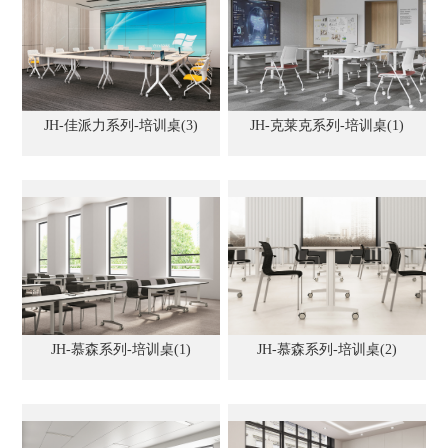
JH-佳派力系列-培训桌(3)
JH-克莱克系列-培训桌(1)
JH-慕森系列-培训桌(1)
JH-慕森系列-培训桌(2)