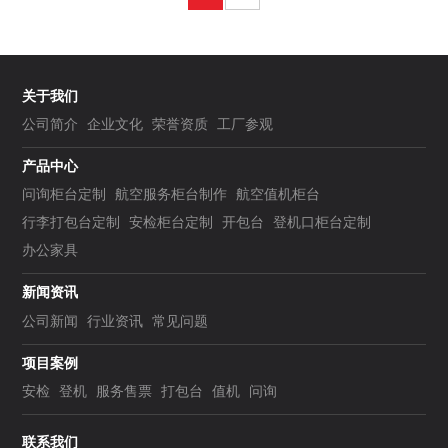
关于我们
公司简介
企业文化
荣誉资质
工厂参观
产品中心
问询柜台定制
航空服务柜台制作
航空值机柜台
行李打包台定制
安检柜台定制
开包台
登机口柜台定制
办公家具
新闻资讯
公司新闻
行业资讯
常见问题
项目案例
安检
登机
服务售票
打包台
值机
问询
联系我们