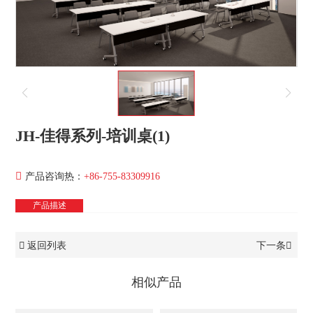
JH-佳得系列-培训桌(1)
产品咨询热：
+86-755-83309916
产品描述
返回列表
下一条
相似产品