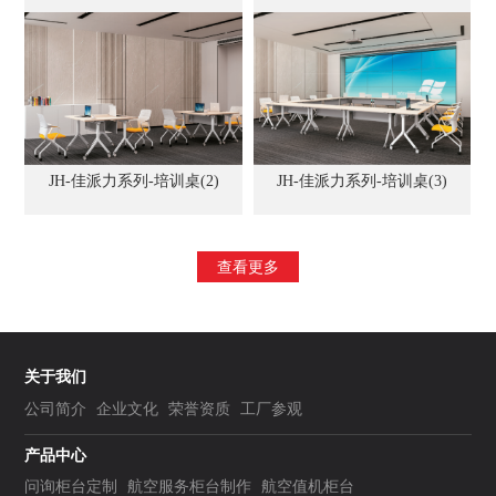
JH-佳派力系列-培训桌(2)
JH-佳派力系列-培训桌(3)
查看更多
关于我们
公司简介
企业文化
荣誉资质
工厂参观
产品中心
问询柜台定制
航空服务柜台制作
航空值机柜台