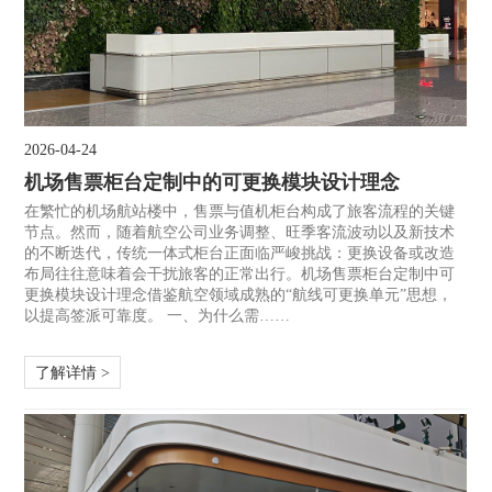
2026-04-24
机场售票柜台定制中的可更换模块设计理念
在繁忙的机场航站楼中，售票与值机柜台构成了旅客流程的关键
节点。然而，随着航空公司业务调整、旺季客流波动以及新技术
的不断迭代，传统一体式柜台正面临严峻挑战：更换设备或改造
布局往往意味着会干扰旅客的正常出行。机场售票柜台定制中可
更换模块设计理念借鉴航空领域成熟的“航线可更换单元”思想，
以提高签派可靠度。 一、为什么需……
了解详情 >