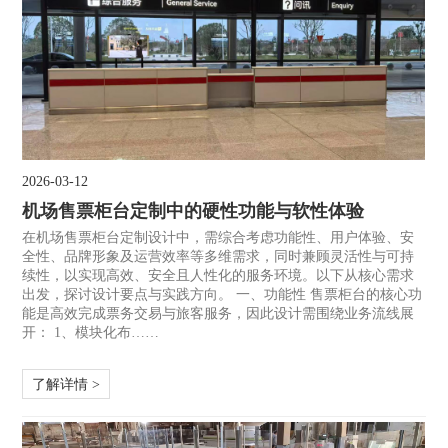
2026-03-12
机场售票柜台定制中的硬性功能与软性体验
在机场售票柜台定制设计中，需综合考虑功能性、用户体验、安
全性、品牌形象及运营效率等多维需求，同时兼顾灵活性与可持
续性，以实现高效、安全且人性化的服务环境。以下从核心需求
出发，探讨设计要点与实践方向。 一、功能性 售票柜台的核心功
能是高效完成票务交易与旅客服务，因此设计需围绕业务流线展
开： 1、模块化布……
了解详情 >