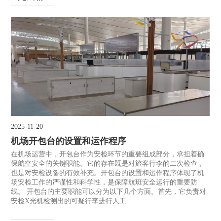
2025-11-20
机场开包台的设置和运作程序
在机场运营中，开包台作为安检环节的重要组成部分，承担着确
保航空安全的关键职能。它的存在既是对旅客行李的二次检查，
也是对安检设备的有效补充。开包台的设置和运作程序体现了机
场安检工作的严谨性和科学性，是保障航班安全运行的重要防
线。 开包台的主要职能可以分为以下几个方面。首先，它负责对
安检X光机检测出的可疑行李进行人工……