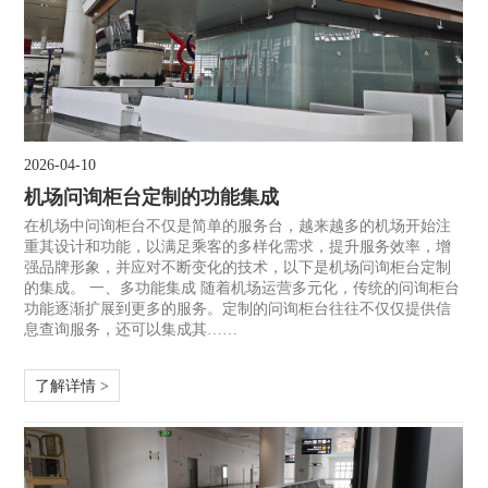
2026-04-10
机场问询柜台定制的功能集成
在机场中问询柜台不仅是简单的服务台，越来越多的机场开始注
重其设计和功能，以满足乘客的多样化需求，提升服务效率，增
强品牌形象，并应对不断变化的技术，以下是机场问询柜台定制
的集成。 一、多功能集成 随着机场运营多元化，传统的问询柜台
功能逐渐扩展到更多的服务。定制的问询柜台往往不仅仅提供信
息查询服务，还可以集成其……
了解详情 >