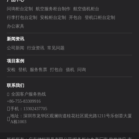
问询柜台定制
航空服务柜台制作
航空值机柜台
行李打包台定制
安检柜台定制
开包台
登机口柜台定制
办公家具
新闻资讯
公司新闻
行业资讯
常见问题
项目案例
安检
登机
服务售票
打包台
值机
问询
联系我们
全国客户服务热线
+86-755-83309916
手机：13302437705
地址：深圳市龙华区观澜街道桂花社区观光路1211号乐创荟大厦
A栋1003