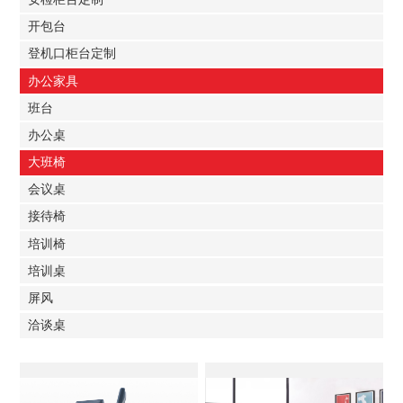
开包台
登机口柜台定制
办公家具
班台
办公桌
大班椅
会议桌
接待椅
培训椅
培训桌
屏风
洽谈桌