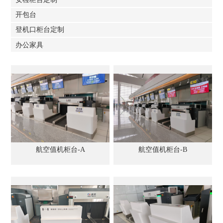
开包台
登机口柜台定制
办公家具
航空值机柜台-A
航空值机柜台-B