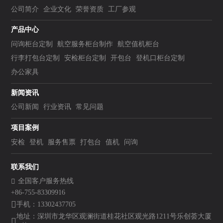
公司简介
企业文化
荣誉资质
工厂参观
产品中心
问询柜台定制
航空服务柜台制作
航空值机柜台
行李打包台定制
安检柜台定制
开包台
登机口柜台定制
办公家具
新闻资讯
公司新闻
行业资讯
常见问题
项目案例
安检
登机
服务售票
打包台
值机
问询
联系我们
全国客户服务热线
+86-755-83309916
手机：13302437705
地址：深圳市龙华区观澜街道桂花社区观光路1211号乐创荟大厦