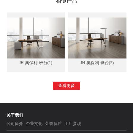
相似产品
JH-奥保利-班台(1)
JH-奥保利-班台(2)
查看更多
关于我们
公司简介
企业文化
荣誉资质
工厂参观