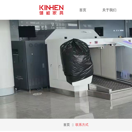
首页
关于我们
首页
联系方式