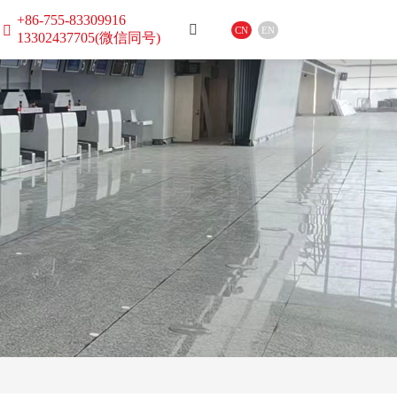
+86-755-83309916
CN
EN
13302437705(微信同号)