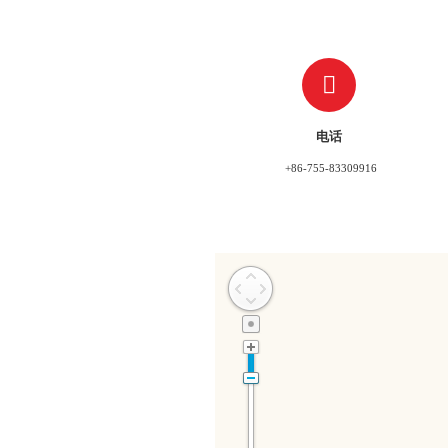
电话
+86-755-83309916