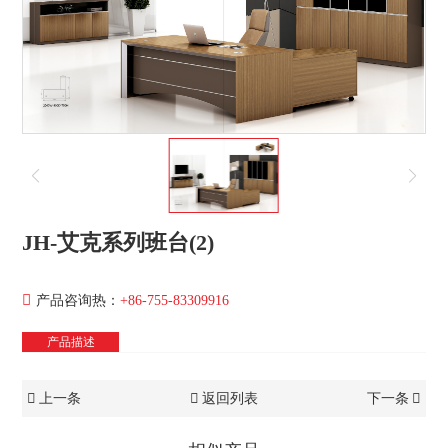
JH-艾克系列班台(2)
产品咨询热：
+86-755-83309916
产品描述
上一条
返回列表
下一条