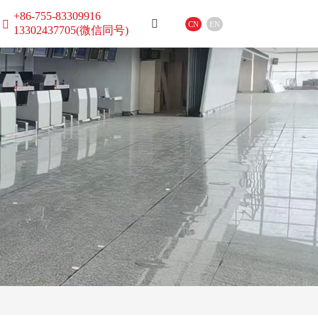
+86-755-83309916
CN
EN
13302437705(微信同号)