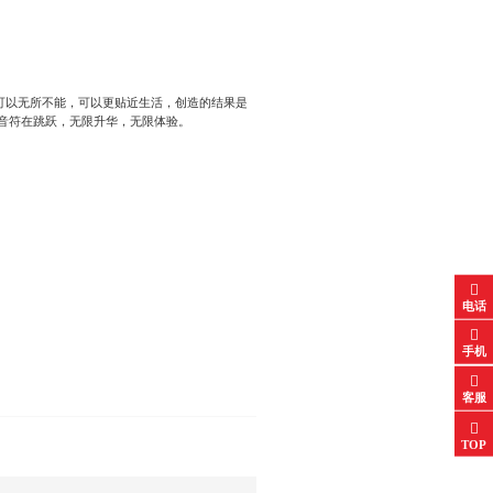
可以无所不能，可以更贴近生活，创造的结果是
止音符在跳跃，无限升华，无限体验。
电话
手机
客服
TOP