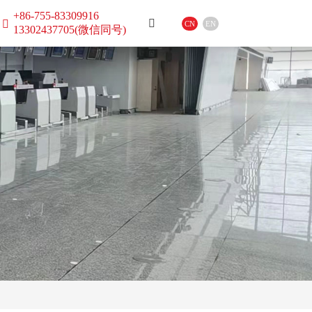
+86-755-83309916
CN
EN
13302437705(微信同号)