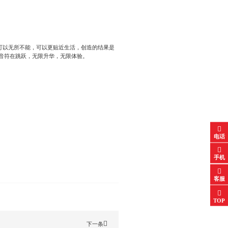
可以无所不能，可以更贴近生活，创造的结果是
止音符在跳跃，无限升华，无限体验。
电话
手机
客服
TOP
下一条