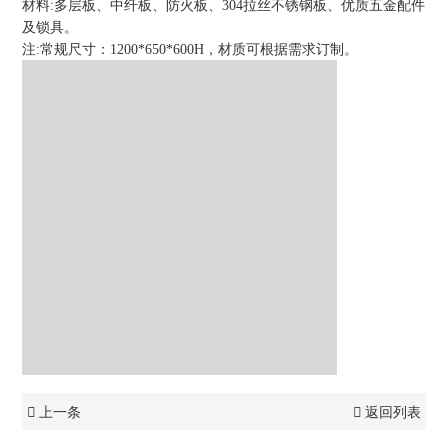
材料:多层板、中纤板、防火板、304拉丝不锈钢板、优质五金配件
及锁具。
注:常规尺寸：1200*650*600H，材质可根据需求订制。
上一条
返回列表