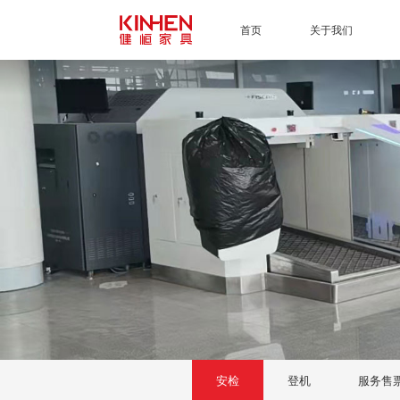
首页
关于我们
安检
登机
服务售