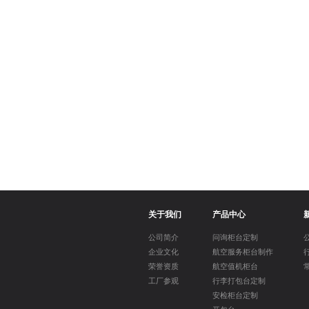
关于我们
产品中心
公司简介
问询柜台定制
企业文化
航空服务柜台制作
荣誉资质
航空值机柜台
工厂参观
行李打包台定制
安检柜台定制