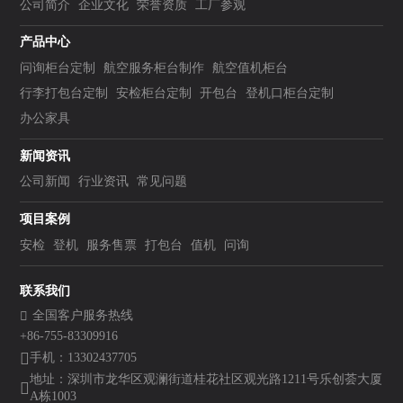
公司简介
企业文化
荣誉资质
工厂参观
产品中心
问询柜台定制
航空服务柜台制作
航空值机柜台
行李打包台定制
安检柜台定制
开包台
登机口柜台定制
办公家具
新闻资讯
公司新闻
行业资讯
常见问题
项目案例
安检
登机
服务售票
打包台
值机
问询
联系我们
全国客户服务热线
+86-755-83309916
手机：13302437705
地址：深圳市龙华区观澜街道桂花社区观光路1211号乐创荟大厦
A栋1003