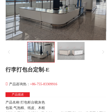
行李打包台定制-E
产品咨询热：
+86-755-83309916
产品描述
产品名称:打包柜台晓灰色
包装:气泡棉、纸皮、木框