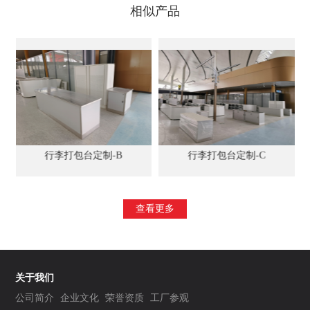
相似产品
行李打包台定制-B
行李打包台定制-C
查看更多
关于我们
公司简介
企业文化
荣誉资质
工厂参观