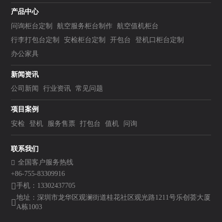
产品中心
问询柜台定制
航空服务柜台制作
航空值机柜台
行李打包台定制
安检柜台定制
开包台
登机口柜台定制
办公家具
新闻资讯
公司新闻
行业资讯
常见问题
项目案例
安检
登机
服务售票
打包台
值机
问询
联系我们
全国客户服务热线
+86-755-83309916
手机：13302437705
地址：深圳市龙华区观澜街道桂花社区观光路1211号乐创荟大厦
A栋1003