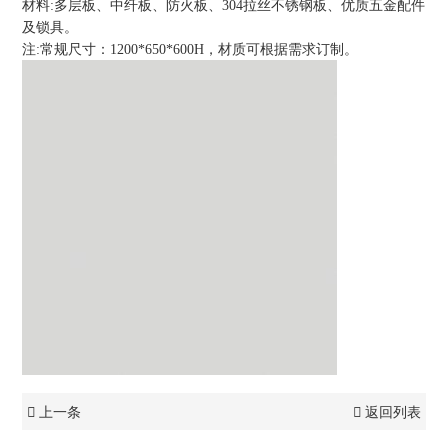
材料:多层板、中纤板、防火板、304拉丝不锈钢板、优质五金配件
及锁具。
注:常规尺寸：1200*650*600H，材质可根据需求订制。
上一条
返回列表