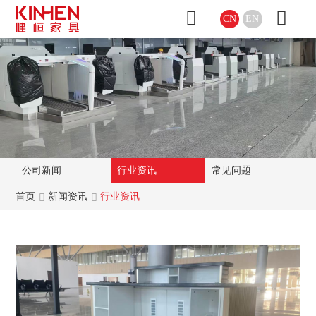
CN
EN
公司新闻
行业资讯
常见问题
首页
新闻资讯
行业资讯