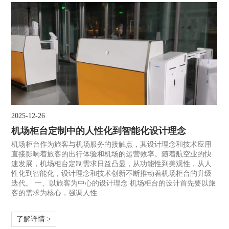
2025-12-26
机场柜台定制中的人性化到智能化设计理念
机场柜台作为旅客与机场服务的接触点，其设计理念和技术应用
直接影响着旅客的出行体验和机场的运营效率。随着航空业的快
速发展，机场柜台定制需求日益凸显，从功能性到美观性，从人
性化到智能化，设计理念和技术创新不断推动着机场柜台的升级
迭代。 一、以旅客为中心的设计理念 机场柜台的设计首先要以旅
客的需求为核心，强调人性……
了解详情 >