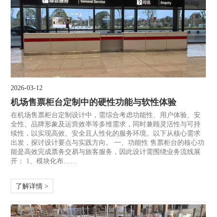
2026-03-12
机场售票柜台定制中的硬性功能与软性体验
在机场售票柜台定制设计中，需综合考虑功能性、用户体验、安
全性、品牌形象及运营效率等多维需求，同时兼顾灵活性与可持
续性，以实现高效、安全且人性化的服务环境。以下从核心需求
出发，探讨设计要点与实践方向。 一、功能性 售票柜台的核心功
能是高效完成票务交易与旅客服务，因此设计需围绕业务流线展
开： 1、模块化布……
了解详情 >