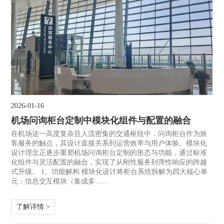
2026-01-16
机场问询柜台定制中模块化组件与配置的融合
在机场这一高度复杂且人流密集的交通枢纽中，问询柜台作为旅
客服务的触点，其设计直接关系到运营效率与用户体验。模块化
设计理念正逐步重塑机场问询柜台定制的形态与功能，通过标准
化组件与灵活配置的融合，实现了从刚性服务到弹性响应的跨越
式升级。 1、功能解构 模块化设计将柜台系统拆解为四大核心单
元：信息交互模块（集成多……
了解详情 >