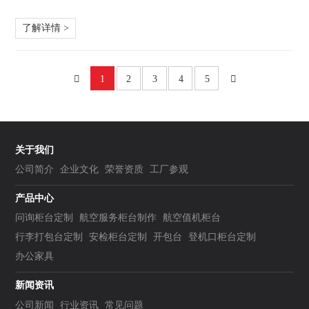
了解详情 >
1
2
3
4
5
关于我们
公司简介
企业文化
荣誉资质
工厂参观
产品中心
问询柜台定制
航空服务柜台制作
航空值机柜台
行李打包台定制
安检柜台定制
开包台
登机口柜台定制
办公家具
新闻资讯
公司新闻
行业资讯
常见问题