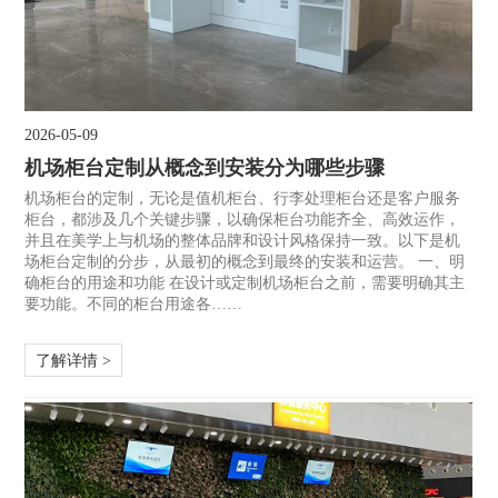
2026-05-09
机场柜台定制从概念到安装分为哪些步骤
机场柜台的定制，无论是值机柜台、行李处理柜台还是客户服务
柜台，都涉及几个关键步骤，以确保柜台功能齐全、高效运作，
并且在美学上与机场的整体品牌和设计风格保持一致。以下是机
场柜台定制的分步，从最初的概念到最终的安装和运营。 一、明
确柜台的用途和功能 在设计或定制机场柜台之前，需要明确其主
要功能。不同的柜台用途各……
了解详情 >