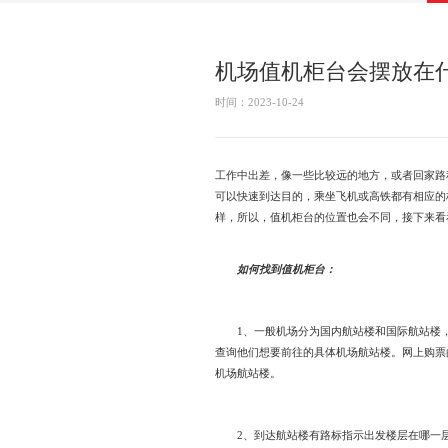
机场值机柜台会摆放在
时间：2023-10-24
工作中出差，像一些比较远的地方，或者回家路
可以快速到达目的，乘坐飞机或高铁都有相应的
样，所以，值机柜台的位置也会不同，接下来看
如何找到值机柜台：
1、一般机场分为国内航站楼和国际航站楼，
查询他们想要前往的具体机场航站楼。网上购票
机场航站楼。
2、到达航站楼有路标指示出发楼层在哪一层