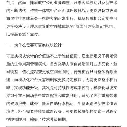
节点。然而，随着航空公司业务调整、旺季客流波动以及新技术
的不断迭代，传统一体式柜台正面临严峻挑战：更换设备或改造
布局往往意味着会干扰旅客的正常出行。机场售票柜台定制中可
更换模块设计理念借鉴航空领域成熟的“航线可更换单元”思想，
以提高签派可靠度。
一、为什么需要可更换模块设计
可更换模块设计的价值远不止于维修便捷，它重新定义了机场设
施的生命周期管理模式。首要驱动力来自灵活应对业务变化：航
司调整、值机流程变更或空间重划时，传统柜台只能整体拆除重
建，而模块化柜台只需增删或更换特定模块，无需更换整个柜台
即可实现功能升级。其次是可持续性与成本控制，模块化系统支
持组件在不同场景中重新配置和重复利用，避免了废弃重建带来
的资源浪费。此外，随着自助行李托运、生物识别等新技术快速
演进，柜台需要持续集成新设备，可更换模块架构使这一过程变
得即插即用，缩短了技术升级周期。