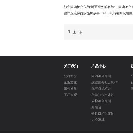
航空问询柜台作为"地面服务的客舱"，问询柜
设计应该像好的品牌故事一样，既能瞬间吸引目光
上一条
关于我们
产品中心
公司简介
问询柜台定制
企业文化
航空服务柜台制作
荣誉资质
航空值机柜台
工厂参观
行李打包台定制
安检柜台定制
开包台
登机口柜台定制
办公家具