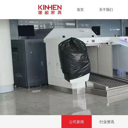
首页
关于我们
公司新闻
行业资讯