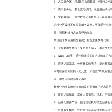
2、人工服务区：采用L型台面设计，保持1.2米
3、便民服务区：整合充电接口、应急用品取用
4、文化展示区：通过数字化展板呈现公司发展
这种分区设计不仅提高服务效率，更能通过空间
三、智能科技与人文关怀的融合
前沿技术的应用能显著提升柜台形象的时代感：
1、无接触服务系统：采用红外感应、语音交互
2、AR虚拟助手：通过增强现实技术提供多语言
3、情绪识别系统：分析旅客微表情，提前预警
同时应保留相应的人文元素，如设置"茶歇角"
四、服务流程的品牌化再造
标准化的服务流程本身就是企业形象的动态展示
1、形象识别服务：工作人员着装、话术、手势
2、品牌化服务节点：如办理登机时赠送品牌明
3、应急服务预案：针对航班延误等特殊情况设