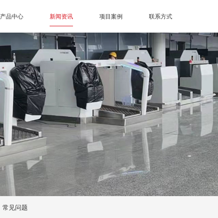
产品中心
新闻资讯
项目案例
联系方式
常见问题