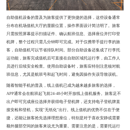
自助值机设备的普及为旅客提供了更快捷的选择，这些设备通常
分布在机场值机大厅的显眼位置，操作界面设计简洁明了。旅客
只需按照屏幕提示扫描证件、确认航班信息、选择座位并打印登
机牌，整个过程只需几分钟即可完成。对于仅携带手提行李的旅
客，自助值机可以节省排队时间。部分自助设备还集成了行李托
运功能，旅客完成值机后可直接在自助区域托运行李，由工作人
员进行后续安全检查。使用自助设备时，旅客应特别注意核对航
班信息，尤其是航班号和起飞时间，避免因操作失误导致误机。
随着智能手机的普及，线上值机已成为越来越多旅客的选择，
APP通常会在航班起飞前24-48小时开放线上值机服务。旅客足不
出户即可完成座位选择并获得电子登机牌，还支持电子登机牌直
接安检和登机，实现"无纸化"出行。线上值机的优势不仅在于便
捷，还能让旅客抢先选择理想座位，特别是对于喜欢安静或需要
额外腿部空间的旅客来说尤为重要。需要注意的是，需要托运行