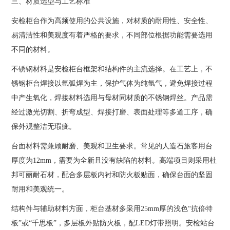
三、材质选型与工艺标准
安检柜台作为高频使用的公共设施，对材质的耐用性、安全性、
易清洁性和美观度有着严格的要求，不同部位根据功能需要选用
不同的材料。
不锈钢材料是安检柜台框架和结构件的主流选择。在工艺上，不
锈钢柜台焊接以氩弧焊为主，保护气体为纯氩气，避免焊接过程
中产生氧化，焊接材料选用与母材同材质的不锈钢焊丝。产品需
经过激光切割、折弯成型、焊接打磨、表面处理等多道工序，确
保外观整洁无瑕疵。
台面材料需兼顾耐磨、美观和卫生要求。常见的人造石旅客用台
厚度为12mm，需要为全新且没有缺陷的材料。高端项目则采用杜
邦可丽耐石材，配合多层板内衬和防火板贴面，确保台面的坚固
耐用和美观统一。
结构件与辅助材料方面，柜台基材多采用25mm厚的浅色“抗倍特
板”或“千思板”，多层板外贴防火板，配LED灯带照明。安检站台