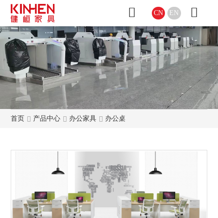
CN
EN
首页
产品中心
办公家具
办公桌