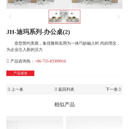
JH-迪玛系列-办公桌(2)
造型简约美观，集优雅和实用为一体巧妙融入时 尚的理念，
为企业注入新的活力
产品咨询热：
+86-755-83309916
产品描述
上一条
返回列表
下一条
相似产品