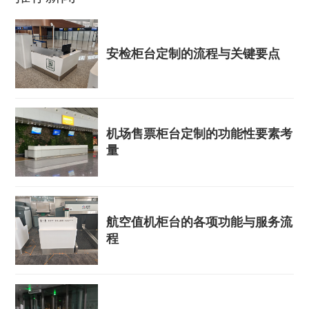
安检柜台定制的流程与关键要点
机场售票柜台定制的功能性要素考
量
航空值机柜台的各项功能与服务流
程