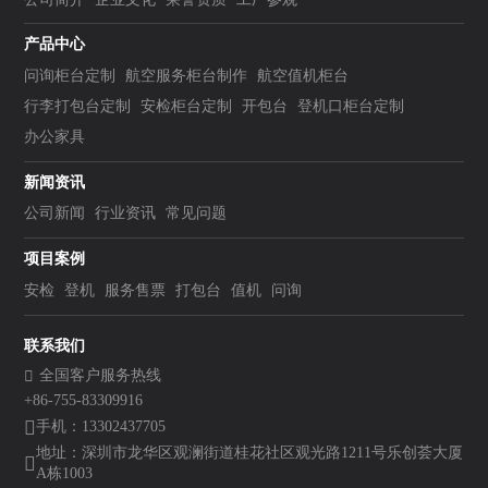
产品中心
问询柜台定制
航空服务柜台制作
航空值机柜台
行李打包台定制
安检柜台定制
开包台
登机口柜台定制
办公家具
新闻资讯
公司新闻
行业资讯
常见问题
项目案例
安检
登机
服务售票
打包台
值机
问询
联系我们
全国客户服务热线
+86-755-83309916
手机：13302437705
地址：深圳市龙华区观澜街道桂花社区观光路1211号乐创荟大厦
A栋1003