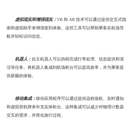
虚拟现实和增强现实：
VR 和 AR 技术可以通过提供交互式指
南和虚拟助手来增强签到体验。这些工具可以帮助乘客在机场导
航并轻松访问信息。
机器人：
自主机器人可以协助完成行李处理、信息提供和清
洁等任务。将机器人集成到机场柜台可以提高效率，并为乘客提
供新颖的体验。
移动集成：
移动应用程序可以通过提供远程值机、实时通知
和虚拟登机牌来补充实体柜台。这种集成可以减少对物理计数器
交互的需求，并简化旅行过程。