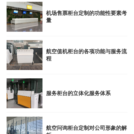
机场售票柜台定制的功能性要素考
量
航空值机柜台的各项功能与服务流
程
服务柜台的立体化服务体系
航空问询柜台定制对公司形象的解