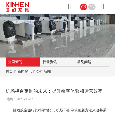
CN
EN
公司新闻
行业资讯
常见问题
首页
新闻资讯
公司新闻
机场柜台定制的未来：提升乘客体验和运营效率
时间：2024-05-14
随着航空旅行的持续增长，机场不断寻求创新方法来改善乘