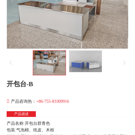
开包台-B
产品咨询热：
+86-755-83309916
产品描述
产品名称:开包台群青色
包装:气泡棉、纸皮、木框