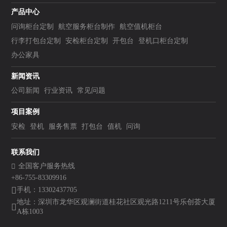
产品中心
问询柜台定制
航空服务柜台制作
航空值机柜台
行李打包台定制
安检柜台定制
开包台
登机口柜台定制
办公家具
新闻资讯
公司新闻
行业资讯
常见问题
项目案例
安检
登机
服务售票
打包台
值机
问询
联系我们
全国客户服务热线
+86-755-83309916
手机：13302437705
地址：深圳市龙华区观澜街道桂花社区观光路1211号乐创荟大厦
A栋1003