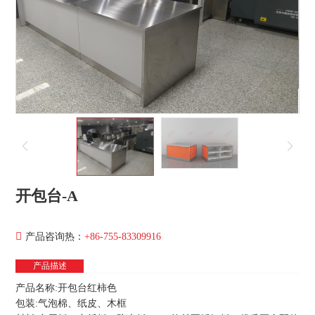
开包台-A
产品咨询热：
+86-755-83309916
产品描述
产品名称:开包台红柿色
包装:气泡棉、纸皮、木框