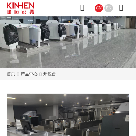
CN
EN
首页
产品中心
开包台