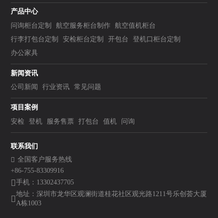
产品中心
问询柜台定制
航空服务柜台制作
航空值机柜台
行李打包台定制
安检柜台定制
开包台
登机口柜台定制
办公家具
新闻资讯
公司新闻
行业资讯
常见问题
项目案例
安检
登机
服务售票
打包台
值机
问询
联系我们
全国客户服务热线
+86-755-83309916
手机：13302437705
地址：深圳市龙华区观澜街道桂花社区观光路1211号乐创荟大厦
A栋1003