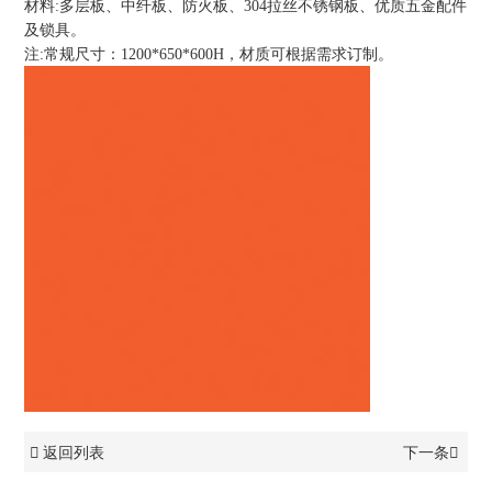
材料:多层板、中纤板、防火板、304拉丝不锈钢板、优质五金配件
及锁具。
注:常规尺寸：1200*650*600H，材质可根据需求订制。
返回列表
下一条