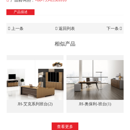
产品描述
上一条
返回列表
下一条
相似产品
JH-艾克系列班台(2)
JH-奥保利-班台(1)
查看更多