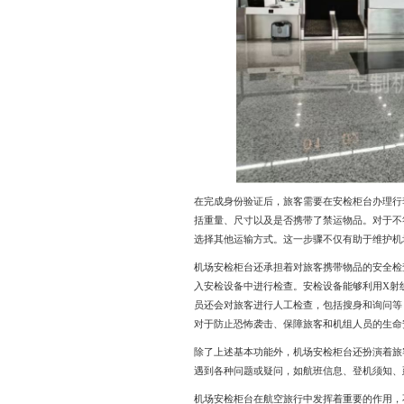
在完成身份验证后，旅客需要在安检柜台办理行
括重量、尺寸以及是否携带了禁运物品。对于不
选择其他运输方式。这一步骤不仅有助于维护机
机场安检柜台还承担着对旅客携带物品的安全检
入安检设备中进行检查。安检设备能够利用X射
员还会对旅客进行人工检查，包括搜身和询问等
对于防止恐怖袭击、保障旅客和机组人员的生命
除了上述基本功能外，机场安检柜台还扮演着旅
遇到各种问题或疑问，如航班信息、登机须知、
机场安检柜台在航空旅行中发挥着重要的作用，