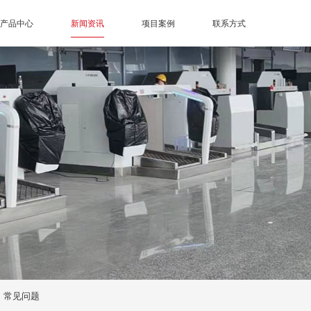
产品中心
新闻资讯
项目案例
联系方式
常见问题