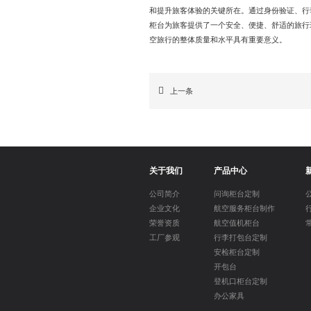
和提升旅客体验的关键所在。通过身份验证、行
柜台为旅客提供了一个安全、便捷、舒适的旅行
空旅行的整体质量和水平具有重要意义。
上一条
关于我们
产品中心
公司简介
问询柜台定制
企业文化
航空服务柜台制作
荣誉资质
航空值机柜台
工厂参观
行李打包台定制
安检柜台定制
开包台
登机口柜台定制
办公家具