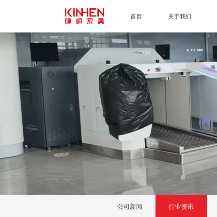
首页
关于我们
公司新闻
行业资讯