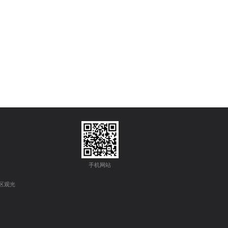
手机网站
区观光