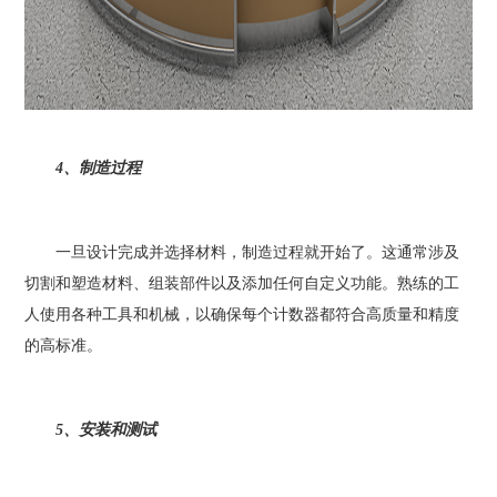
4、制造过程
一旦设计完成并选择材料，制造过程就开始了。这通常涉及
切割和塑造材料、组装部件以及添加任何自定义功能。熟练的工
人使用各种工具和机械，以确保每个计数器都符合高质量和精度
的高标准。
5、安装和测试