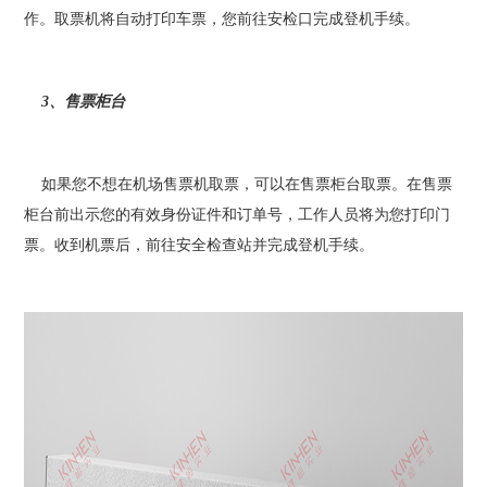
作。取票机将自动打印车票，您前往安检口完成登机手续。
3、售票柜台
如果您不想在机场售票机取票，可以在售票柜台取票。在售票
柜台前出示您的有效身份证件和订单号，工作人员将为您打印门
票。收到机票后，前往安全检查站并完成登机手续。