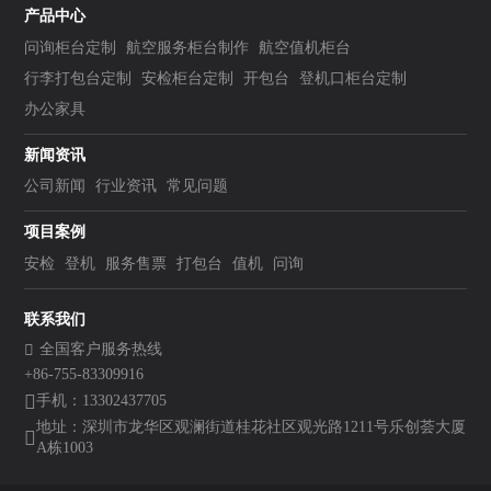
产品中心
问询柜台定制
航空服务柜台制作
航空值机柜台
行李打包台定制
安检柜台定制
开包台
登机口柜台定制
办公家具
新闻资讯
公司新闻
行业资讯
常见问题
项目案例
安检
登机
服务售票
打包台
值机
问询
联系我们
全国客户服务热线
+86-755-83309916
手机：13302437705
地址：深圳市龙华区观澜街道桂花社区观光路1211号乐创荟大厦
A栋1003