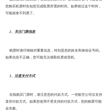
您购买机票时告知您完成取票所需的时间。如果错过这个时间，
可能就拿不到票了。
2、关注门票信息
购票时请仔细核对重要信息，特别是您的姓名和身份证号码。
如果信息不正确，您可能无法领取机票或登机。
3、注意支付方式
在线购买门票时，请注意您的付款方式。一些航空公司仅支持
某些付款方式。如果您使用不受支持的付款方式，您的购票可能
会失败。