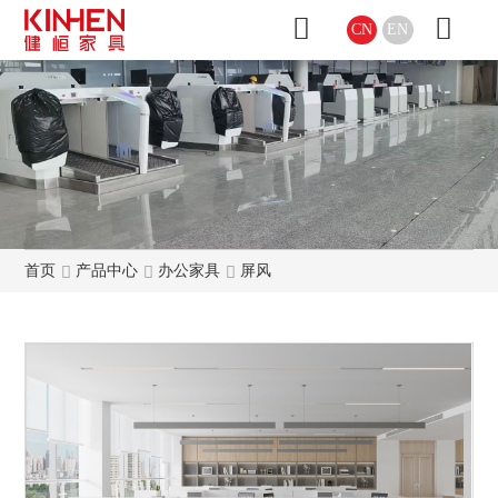
CN
EN
首页
产品中心
办公家具
屏风