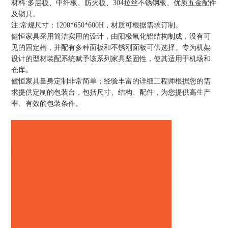
材料:多层板、中纤板、防火板、304拉丝不锈钢板、优质五金配件
及锁具。
注:常规尺寸：1200*650*600H，材质可根据需求订制。
健恒家具采用简洁实用的设计，由阳极氧化铝结构制成，没有可
见的固定槽，并配有多种面板和不锈刚面板可供选择。专为机架
设计的型材装配系统赋予该系列家具坚固性，使其适用于机场和
仓库。
健恒家具量身定制非常简单；经验丰富的详细工程师根据您的需
求提供定制的包装台，包括尺寸、结构、配件，为您提供高生产
率、有效的包装条件。