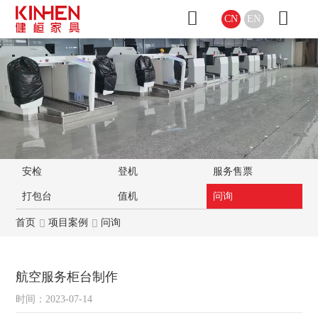
CN
EN
安检
登机
服务售票
打包台
值机
问询
首页
项目案例
问询
航空服务柜台制作
时间：2023-07-14