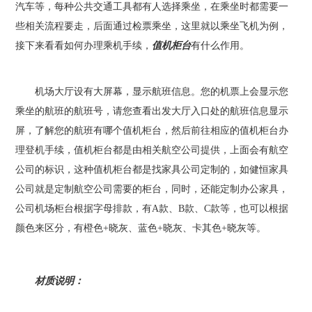
汽车等，每种公共交通工具都有人选择乘坐，在乘坐时都需要一
些相关流程要走，后面通过检票乘坐，这里就以乘坐飞机为例，
接下来看看如何办理乘机手续，
值机柜台
有什么作用。
机场大厅设有大屏幕，显示航班信息。您的机票上会显示您
乘坐的航班的航班号，请您查看出发大厅入口处的航班信息显示
屏，了解您的航班有哪个值机柜台，然后前往相应的值机柜台办
理登机手续，值机柜台都是由相关航空公司提供，上面会有航空
公司的标识，这种值机柜台都是找家具公司定制的，如健恒家具
公司就是定制航空公司需要的柜台，同时，还能定制办公家具，
公司机场柜台根据字母排款，有A款、B款、C款等，也可以根据
颜色来区分，有橙色+晓灰、蓝色+晓灰、卡其色+晓灰等。
材质说明：