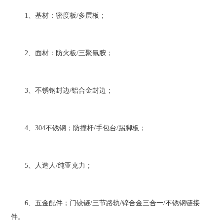
1、基材：密度板/多层板；
2、面材：防火板/三聚氰胺；
3、不锈钢封边/铝合金封边；
4、304不锈钢；防撞杆/手包台/踢脚板；
5、人造人/纯亚克力；
6、五金配件；门铰链/三节路轨/锌合金三合一/不锈钢链接
件。