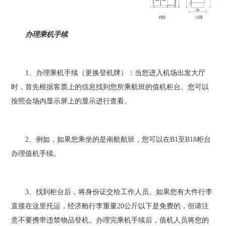
办理乘机手续
1、办理乘机手续（更换登机牌）：当您进入机场出发大厅
时，首先根据客票上的信息找到您所乘航班的值机柜台。您可以
按照会场内显示屏上的显示进行查看。
2、例如，如果您乘坐的是南航航班，您可以在B1至B18柜台
办理值机手续。
3、找到柜台后，将身份证交给工作人员。如果您有大件行李
直接在这里托运，经济舱行李重量20公斤以下是免费的，但请注
意不要携带违禁物品登机。办理完乘机手续后，值机人员将您的