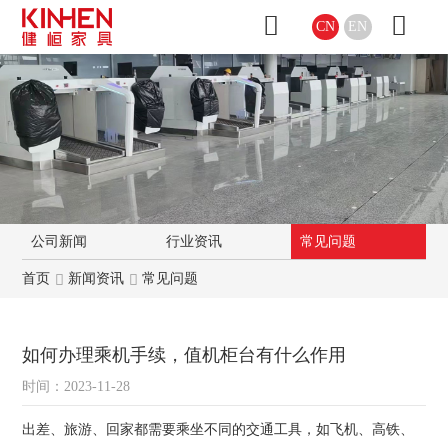
CN
EN
公司新闻
行业资讯
常见问题
首页
新闻资讯
常见问题
如何办理乘机手续，值机柜台有什么作用
时间：2023-11-28
出差、旅游、回家都需要乘坐不同的交通工具，如飞机、高铁、